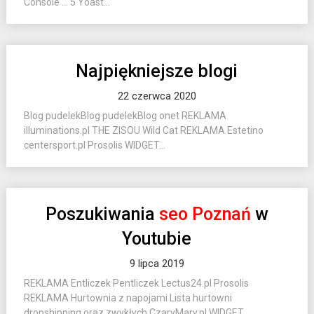
Console … 5 Yoast...
Najpiękniejsze blogi
22 czerwca 2020
Blog pudelekBlog pudelekBlog onet REKLAMA
illuminations.pl THE ZISOU Wild Cat REKLAMA Estetino
centersport.pl Prosolis WIDGET...
Poszukiwania
seo Poznań
w
Youtubie
9 lipca 2019
REKLAMA Entliczek Pentliczek Lectus24.pl Prosolis
REKLAMA Hurtownia z napojami Lista hurtowni
dropshipping oraz zwykłych CzaryMary.pl WIDGET...