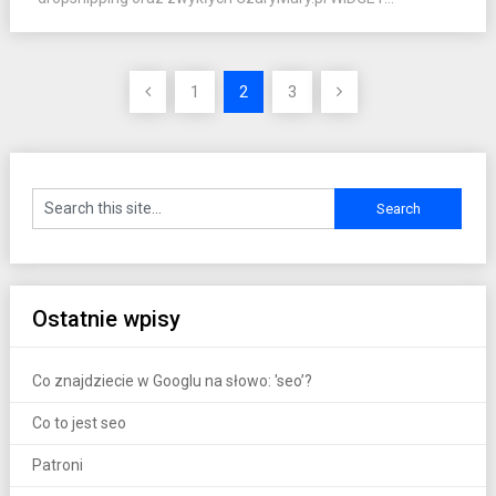
Stronicowanie
1
2
3
wpisów
Ostatnie wpisy
Co znajdziecie w Googlu na słowo: 'seo’?
Co to jest seo
Patroni