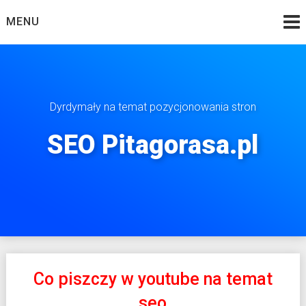
Skip
MENU
to
content
Dyrdymały na temat pozycjonowania stron
SEO Pitagorasa.pl
Co piszczy w youtube na temat
seo