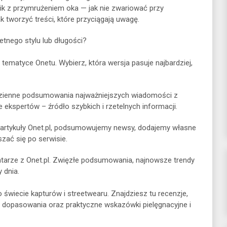
ik z przymrużeniem oka — jak nie zwariować przy
k tworzyć treści, które przyciągają uwagę.
tnego stylu lub długości?
 tematyce Onetu. Wybierz, która wersja pasuje najbardziej,
zienne podsumowania najważniejszych wiadomości z
 ekspertów – źródło szybkich i rzetelnych informacji.
 artykuły Onet.pl, podsumowujemy newsy, dodajemy własne
szać się po serwisie.
mentarze z Onet.pl. Zwięzłe podsumowania, najnowsze trendy
 dnia.
świecie kapturów i streetwearu. Znajdziesz tu recenzje,
 i dopasowania oraz praktyczne wskazówki pielęgnacyjne i