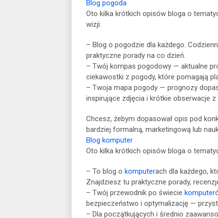
Blog pogoda
Oto kilka krótkich opisów bloga o temat
wizji:
– Blog o pogodzie dla każdego. Codzienn
praktyczne porady na co dzień.
– Twój kompas pogodowy — aktualne prog
ciekawostki z pogody, które pomagają pl
– Twoja mapa pogody — prognozy dopasow
inspirujące zdjęcia i krótkie obserwacje 
Chcesz, żebym dopasował opis pod konk
bardziej formalną, marketingową lub nau
Blog komputer
Oto kilka krótkich opisów bloga o temat
– To blog o
komputer
ach dla każdego, kt
Znajdziesz tu praktyczne porady, recenzje
– Twój przewodnik po świecie
komputer
bezpieczeństwo i optymalizację — przystę
– Dla początkujących i średnio zaawanso