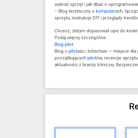
wybrać sprzęt i jak dbać o oprogramowan
– Blog techniczny o
komputer
ach, łączą
sprzętu, instrukcje DIY i przeglądy trendó
Chcesz, żebym dopasował opis do konkre
Podaj więcej szczegółów.
Blog pilot
Blog o
pilot
ażu i lotnictwie — miejsce dla
początkujących
pilot
ów, recenzje sprzętu
aktualności z branży lotniczej. Bezpiecz
Re