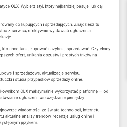
tyce OLX. Wybierz styl, który najbardziej pasuje, lub daj
erowany do kupujących i sprzedających. Znajdziesz tu
stać z serwisu, efektywnie wystawiać ogłoszenia,
okazje.
, kto chce taniej kupować i szybciej sprzedawać. Czytelnicy
pszych ofert, unikania oszustw i prostych trików na
upowe i sprzedażowe, aktualizacje serwisu,
tuczki i studia przypadków sprzedaży online.
żytkownikom OLX maksymalnie wykorzystać platformę — od
stawianie ogłoszeń i oszczędzanie pieniędzy.
ajnowsze wiadomości ze świata technologii, internetu i
 aktualne analizy trendów, recenzje usług online i
rzystępnym językiem.