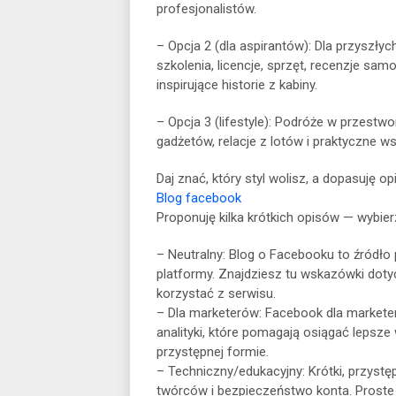
profesjonalistów.
– Opcja 2 (dla aspirantów): Dla przyszły
szkolenia, licencje, sprzęt, recenzje sa
inspirujące historie z kabiny.
– Opcja 3 (lifestyle): Podróże w przest
gadżetów, relacje z lotów i praktyczne ws
Daj znać, który styl wolisz, a dopasuję o
Blog facebook
Proponuję kilka krótkich opisów — wybierz
– Neutralny: Blog o Facebooku to źródło 
platformy. Znajdziesz tu wskazówki dotyc
korzystać z serwisu.
– Dla marketerów: Facebook dla marketeró
analityki, które pomagają osiągać lepsze w
przystępnej formie.
– Techniczny/edukacyjny: Krótki, przyst
twórców i bezpieczeństwo konta. Proste