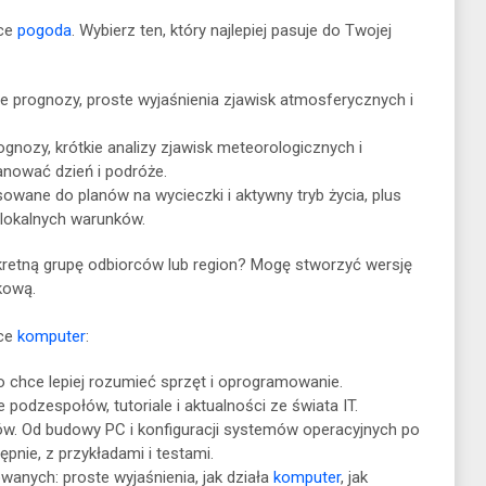
yce
pogoda
. Wybierz ten, który najlepiej pasuje do Twojej
e prognozy, proste wyjaśnienia zjawisk atmosferycznych i
nozy, krótkie analizy zjawisk meteorologicznych i
anować dzień i podróże.
ane do planów na wycieczki i aktywny tryb życia, plus
z lokalnych warunków.
retną grupę odbiorców lub region? Mogę stworzyć wersję
kową.
yce
komputer
:
o chce lepiej rozumieć sprzęt i oprogramowanie.
 podzespołów, tutoriale i aktualności ze świata IT.
ów. Od budowy PC i konfiguracji systemów operacyjnych po
pnie, z przykładami i testami.
wanych: proste wyjaśnienia, jak działa
komputer
, jak