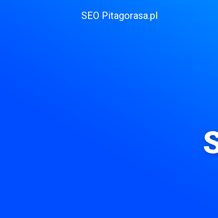
Skip
SEO Pitagorasa.pl
to
content
S