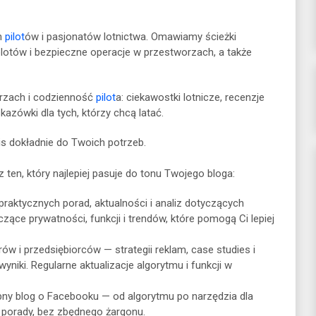
ch
pilot
ów i pasjonatów lotnictwa. Omawiamy ścieżki
molotów i bezpieczne operacje w przestworzach, a także
worzach i codzienność
pilot
a: ciekawostki lotnicze, recenzje
kazówki dla tych, którzy chcą latać.
pis dokładnie do Twoich potrzeb.
 ten, który najlepiej pasuje do tonu Twojego bloga:
praktycznych porad, aktualności i analiz dotyczących
zące prywatności, funkcji i trendów, które pomogą Ci lepiej
w i przedsiębiorców — strategii reklam, case studies i
yniki. Regularne aktualizacje algorytmu i funkcji w
ępny blog o Facebooku — od algorytmu po narzędzia dla
 porady, bez zbędnego żargonu.