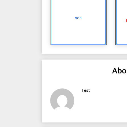
seo
Abo
Test